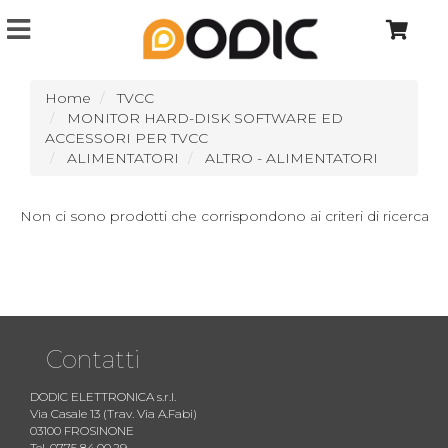
Home
TVCC
MONITOR HARD-DISK SOFTWARE ED
ACCESSORI PER TVCC
ALIMENTATORI
ALTRO - ALIMENTATORI
Non ci sono prodotti che corrispondono ai criteri di ricerca
Contatti
DODIC ELETTRONICA s.r.l.
Via Casale 13 (Trav. Via A.Fabi)
03100 FROSINONE
Tel. 0775 84.00.29