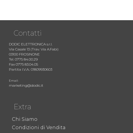
Contatti
DODIC ELETTRONICA s.r.l.
Via Casale 13 (Trav. Via A.Fabi)
03100 FROSINONE
Tel. 0775 84.00.29
Fax 0775 83.04.05
Partita I.V.A.: 01809930603
Email:
marketing@dodic.it
Extra
Chi Siamo
Condizioni di Vendita