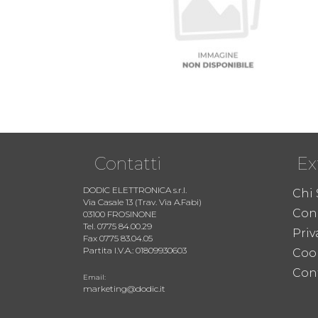
Contatti
Ex
DODIC ELETTRONICA s.r.l.
Chi
Via Casale 13 (Trav. Via A.Fabi)
Cond
03100 FROSINONE
Tel. 0775 84.00.29
Priv
Fax 0775 83.04.05
Partita I.V.A.: 01809930603
Coo
Cont
Email:
marketing@dodic.it