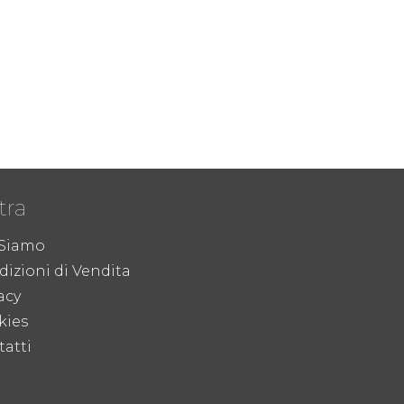
tra
 Siamo
izioni di Vendita
acy
kies
atti