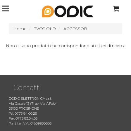
Home
TVCC OLD
ACCESSORI
Non ci sono prodotti che corrispondono ai criteri di ricerca
Contatti
DODIC ELETTRONICA s.r.l.
Via Casale 13 (Trav. Via A.Fabi)
03100 FROSINONE
Tel. 0775 84.00.29
Fax 0775 83.04.05
Partita I.V.A.: 01809930603