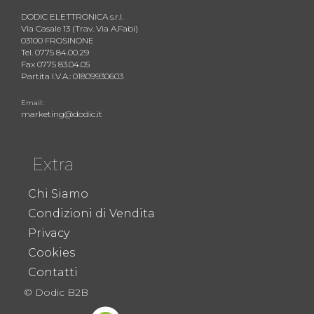
DODIC ELETTRONICA s.r.l.
Via Casale 13 (Trav. Via A.Fabi)
03100 FROSINONE
Tel. 0775 84.00.29
Fax 0775 83.04.05
Partita I.V.A.: 01809930603
Email:
marketing@dodic.it
Extra
Chi Siamo
Condizioni di Vendita
Privacy
Cookies
Contatti
© Dodic B2B