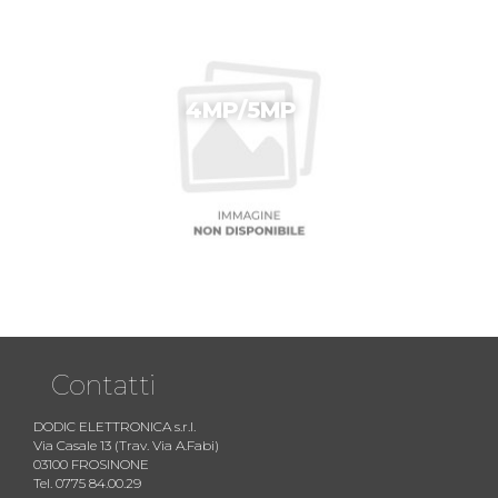
4MP/5MP
Contatti
DODIC ELETTRONICA s.r.l.
Via Casale 13 (Trav. Via A.Fabi)
03100 FROSINONE
Tel. 0775 84.00.29