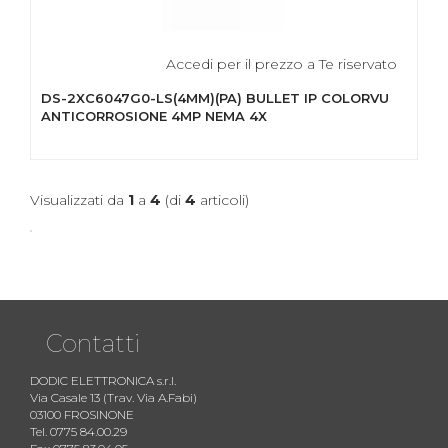
Accedi per il prezzo a Te riservato
DS-2XC6047G0-LS(4MM)(PA) BULLET IP COLORVU
ANTICORROSIONE 4MP NEMA 4X
Visualizzati da
1
a
4
(di
4
articoli)
Contatti
DODIC ELETTRONICA s.r.l.
Via Casale 13 (Trav. Via A.Fabi)
03100 FROSINONE
Tel. 0775 84.00.29