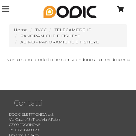
Home
TVCC
TELECAMERE IP
PANORAMICHE E FISHEYE
ALTRO - PANORAMICHE E FISHEYE
Non ci sono prodotti che corrispondono ai criteri di ricerca
Contatti
DODIC ELETTRONICA s.r.l.
Via Casale 13 (Trav. Via A.Fabi)
03100 FROSINONE
Tel. 0775 84.00.29
Fax 0775 83.04.05