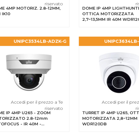
riservato
r
E 4MP MOTORIZ. 2.8-12MM,
DOME IP 4MP LIGHTHUNTE
 IK10
OTTICA MOTORIZZATA
2,7~13,5MM IR 40M WDR1
CON SIP
UNIPC3534LB-ADZK-G
UNIPC3634LB
Accedi per il prezzo a Te
Accedi per il pre
riservato
r
E IP 4MP U265 - ZOOM
TURRET IP 4MP U265, OT
ORIZZATO 2.8-12mm
MOTORIZZATA 2,8~12MM 
OFOCUS - IR 40M -
WDR120DB
120DB - IK10 - MICROFONO
EGRATO - SLOT MICRO SD