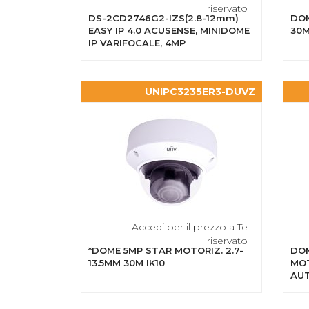
riservato
DS-2CD2746G2-IZS(2.8-12mm)
DOM
EASY IP 4.0 ACUSENSE, MINIDOME
30M
IP VARIFOCALE, 4MP
UNIPC3235ER3-DUVZ
Accedi per il prezzo a Te
riservato
*DOME 5MP STAR MOTORIZ. 2.7-
DOM
13.5MM 30M IK10
MOT
AUT
WDR
INT