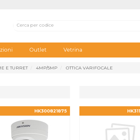
ioni
Outlet
Vetrina
E E TURRET
4MP/5MP
OTTICA VARIFOCALE
HK300821875
HK31