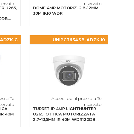
iservato
riservato
R U265,
DOME 4MP MOTORIZ. 2.8-12MM,
30M IK10 WDR
20DB
-ADZK-G
UNIPC3634SB-ADZK-I0
zzo a Te
Accedi per il prezzo a Te
iservato
riservato
TICA
TURRET IP 4MP LIGHTHUNTER
IR 40M
U265, OTTICA MOTORIZZATA
2,7~13,5MM IR 40M WDR120DB
CON SIP