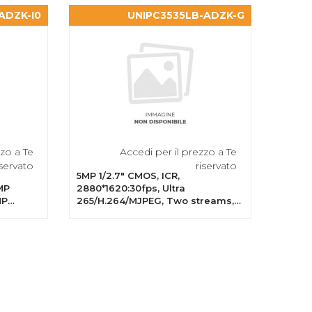
ADZK-I0
UNIPC3535LB-ADZK-G
zzo a Te
Accedi per il prezzo a Te
iservato
riservato
5MP 1/2.7" CMOS, ICR,
MP
2880*1620:30fps, Ultra
MP
265/H.264/MJPEG, Two streams,
080P
DC12V & PoE, WDR, IP67, IK10, 2.8-
a...
12mm, motorized zoom lens ,IR
range:...