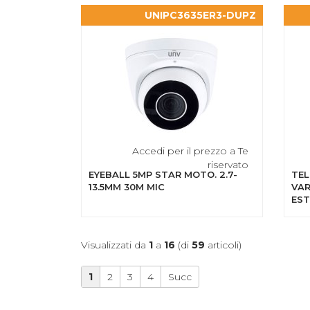
UNIPC3635ER3-DUPZ
Accedi per il prezzo a Te
riservato
EYEBALL 5MP STAR MOTO. 2.7-
TEL
13.5MM 30M MIC
VAR
EST
4MP
ILL
SUP
Visualizzati da
1
a
16
(di
59
articoli)
1
2
3
4
Succ