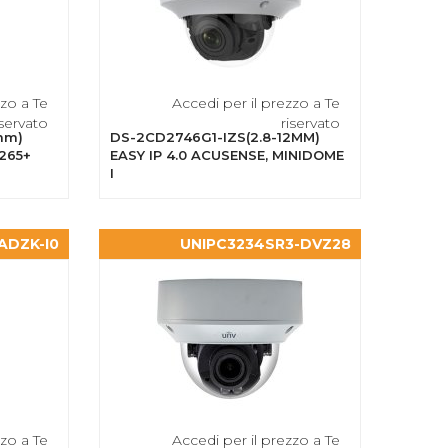
zzo a Te
Accedi per il prezzo a Te
iservato
riservato
mm)
DS-2CD2746G1-IZS(2.8-12MM)
265+
EASY IP 4.0 ACUSENSE, MINIDOME
I
ADZK-I0
UNIPC3234SR3-DVZ28
zzo a Te
Accedi per il prezzo a Te