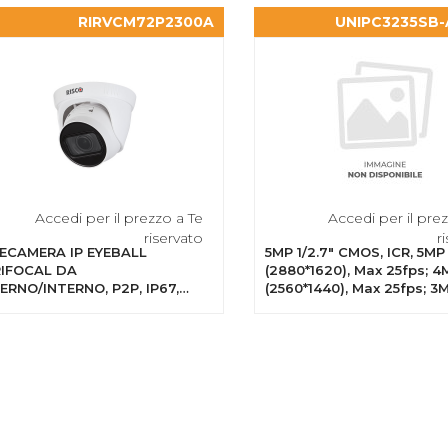
RIRVCM72P2300A
UNIPC3235SB-
Accedi per il prezzo a Te
Accedi per il pre
riservato
r
ECAMERA IP EYEBALL
5MP 1/2.7" CMOS, ICR, 5MP
IFOCAL DA
(2880*1620), Max 25fps; 4
ERNO/INTERNO, P2P, IP67,
(2560*1440), Max 25fps; 3
, H.265, 2.8MM-12MM/F1.7, POE,
(2304*1296), Max 25fps; 1
UMINATORE IR DA 50M,
(1920*1080), Max 30fps; Ultr
PORTO SCHEDA MICRO SD,...