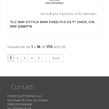
Accedi per il prezzo a Te riservato
TLC 5MP OTTICA 6MM FIXED F1.0 1/2.7" CMOS, ICR,
5MP (2880*16
Visualizzati da
1
a
16
(di
170
articoli)
1
2
3
4
5
...
Succ
Contatti
DODIC ELETTRONICA s.r.l.
Via Casale 13 (Trav. Via A.Fabi)
03100 FROSINONE
Tel. 0775 84.00.29