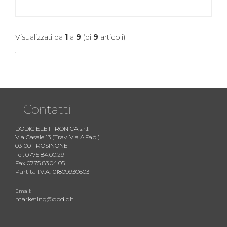
Visualizzati da
1
a
9
(di
9
articoli)
Contatti
DODIC ELETTRONICA s.r.l.
Via Casale 13 (Trav. Via A.Fabi)
03100 FROSINONE
Tel. 0775 84.00.29
Fax 0775 83.04.05
Partita I.V.A.: 01809930603
Email:
marketing@dodic.it