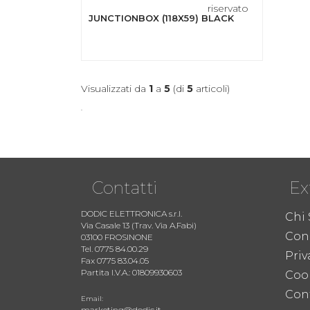
riservato
JUNCTIONBOX (118X59) BLACK
Visualizzati da
1
a
5
(di
5
articoli)
Contatti
Ex
DODIC ELETTRONICA s.r.l.
Chi
Via Casale 13 (Trav. Via A.Fabi)
Cond
03100 FROSINONE
Tel. 0775 84.00.29
Priv
Fax 0775 83.04.05
Partita I.V.A.: 01809930603
Coo
Cont
Email:
marketing@dodic.it