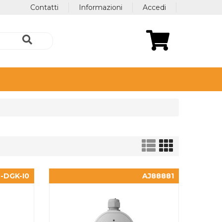
Contatti
Informazioni
Accedi
-DGK-I0
AJ88881