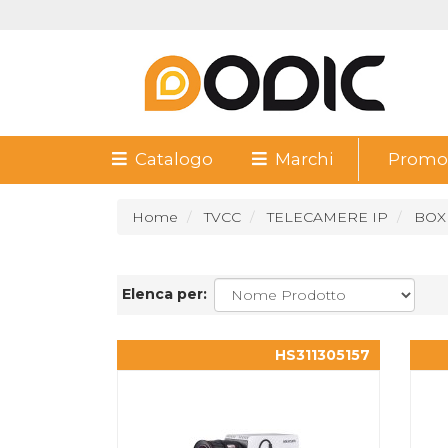
Catalogo
Marchi
Promoz
Home
TVCC
TELECAMERE IP
BOX
Elenca per:
HS311305157