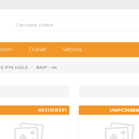
ioni
Outlet
Vetrina
 E PIN HOLE
8MP - 4K
HS311315291
UNIPC568EB