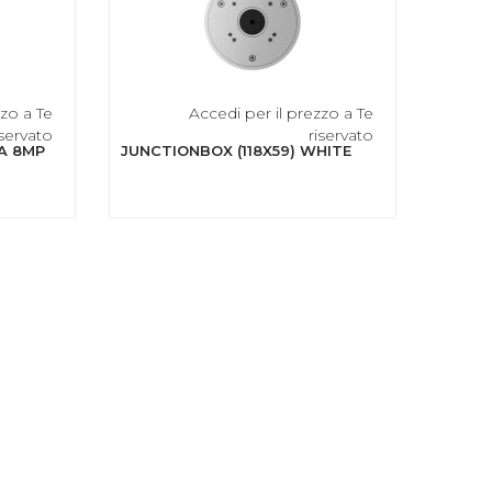
zzo a Te
Accedi per il prezzo a Te
iservato
riservato
A 8MP
JUNCTIONBOX (118X59) WHITE