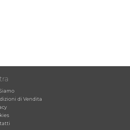
tra
 Siamo
izioni di Vendita
acy
kies
atti