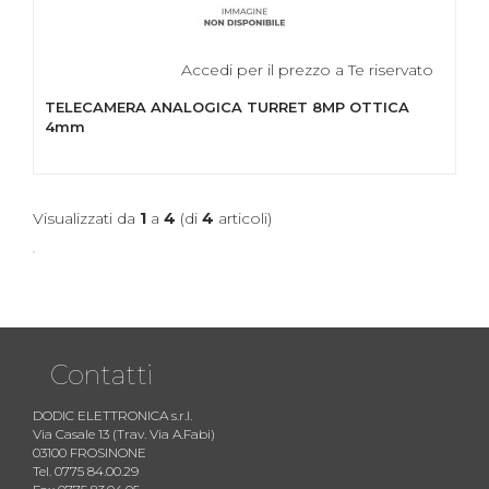
Accedi per il prezzo a Te riservato
TELECAMERA ANALOGICA TURRET 8MP OTTICA
4mm
Visualizzati da
1
a
4
(di
4
articoli)
Contatti
DODIC ELETTRONICA s.r.l.
Via Casale 13 (Trav. Via A.Fabi)
03100 FROSINONE
Tel. 0775 84.00.29