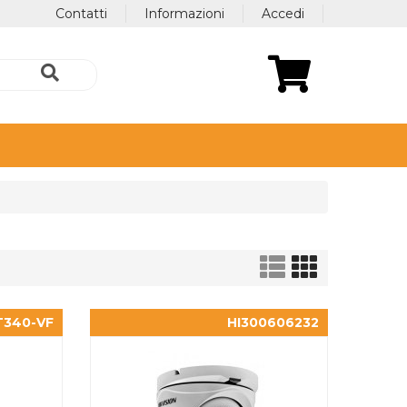
Contatti
Informazioni
Accedi
T340-VF
HI300606232