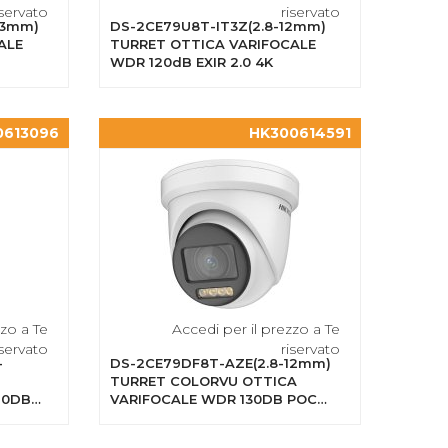
iservato
riservato
13mm)
DS-2CE79U8T-IT3Z(2.8-12mm)
ALE
TURRET OTTICA VARIFOCALE
WDR 120dB EXIR 2.0 4K
0613096
HK300614591
zzo a Te
Accedi per il prezzo a Te
iservato
riservato
-
DS-2CE79DF8T-AZE(2.8-12mm)
TURRET COLORVU OTTICA
20DB
VARIFOCALE WDR 130DB POC
2MP