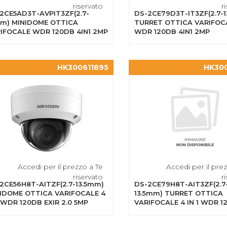
riservato
r
2CE5AD3T-AVPIT3ZF(2.7-
DS-2CE79D3T-IT3ZF(2.7-
m) MINIDOME OTTICA
TURRET OTTICA VARIFOC
IFOCALE WDR 120DB 4IN1 2MP
WDR 120DB 4IN1 2MP
HK300611895
HK30
Accedi per il prezzo a Te
Accedi per il pre
riservato
r
2CE56H8T-AITZF(2.7-13.5mm)
DS-2CE79H8T-AIT3ZF(2.7
IDOME OTTICA VARIFOCALE 4
13.5mm) TURRET OTTICA
1 WDR 120DB EXIR 2.0 5MP
VARIFOCALE 4 IN 1 WDR 1
EXIR 2.0 5MP