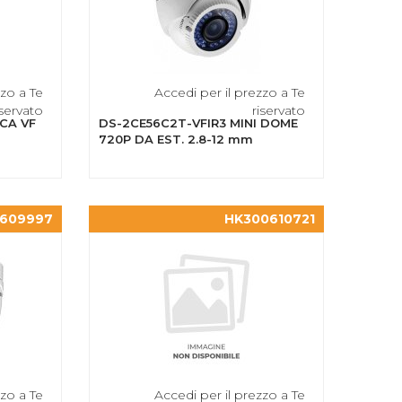
zzo a Te
Accedi per il prezzo a Te
iservato
riservato
ICA VF
DS-2CE56C2T-VFIR3 MINI DOME
720P DA EST. 2.8-12 mm
609997
HK300610721
zzo a Te
Accedi per il prezzo a Te