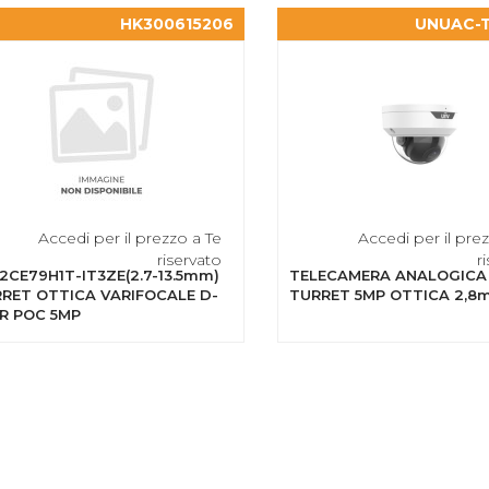
HK300615206
UNUAC-T
Accedi per il prezzo a Te
Accedi per il pre
riservato
r
2CE79H1T-IT3ZE(2.7-13.5mm)
TELECAMERA ANALOGICA
RET OTTICA VARIFOCALE D-
TURRET 5MP OTTICA 2,8
R POC 5MP