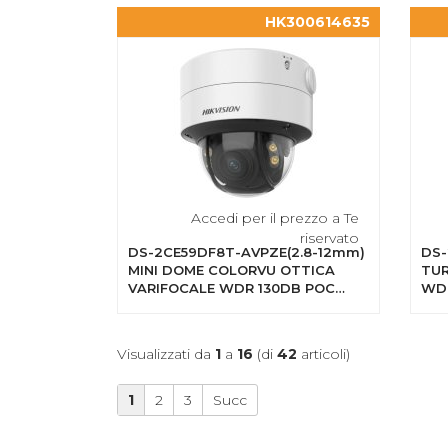
HK300614635
Accedi per il prezzo a Te
riservato
DS-2CE59DF8T-AVPZE(2.8-12mm)
DS-
MINI DOME COLORVU OTTICA
TUR
VARIFOCALE WDR 130DB POC
WD
2MP
Visualizzati da
1
a
16
(di
42
articoli)
1
2
3
Succ