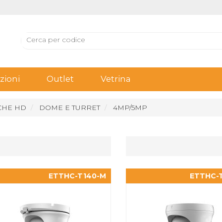
ioni
Outlet
Vetrina
CHE HD
DOME E TURRET
4MP/5MP
ETTHC-T140-M
ETTHC-