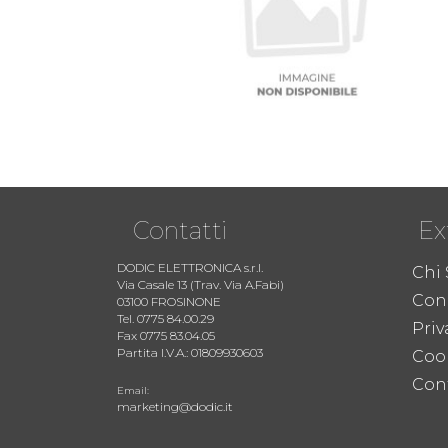
Contatti
Ex
DODIC ELETTRONICA s.r.l.
Chi
Via Casale 13 (Trav. Via A.Fabi)
Cond
03100 FROSINONE
Tel. 0775 84.00.29
Priv
Fax 0775 83.04.05
Partita I.V.A.: 01809930603
Coo
Cont
Email:
marketing@dodic.it