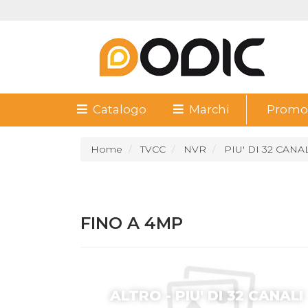
Catalogo
Marchi
Promoz
Home
TVCC
NVR
PIU' DI 32 CANA
FINO A 4MP
ALTRO - PIU' DI 32 CANALI