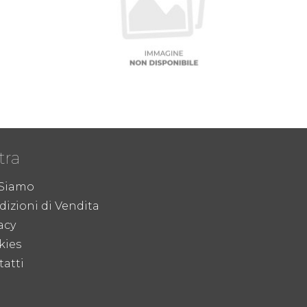
tra
 Siamo
izioni di Vendita
acy
kies
atti