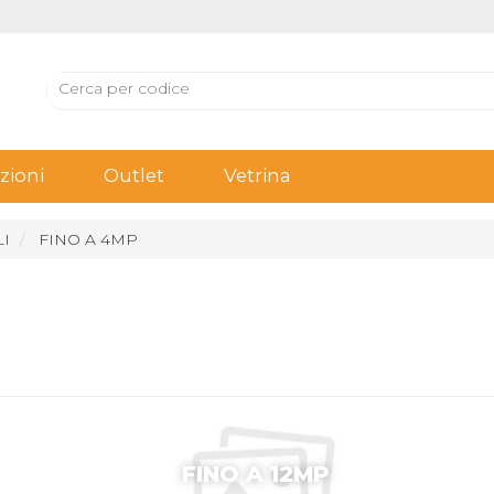
ioni
Outlet
Vetrina
LI
FINO A 4MP
FINO A 12MP