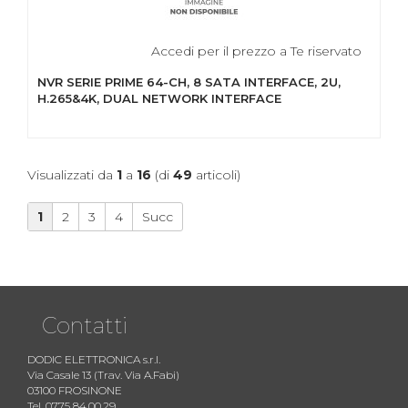
Accedi per il prezzo a Te riservato
NVR SERIE PRIME 64-CH, 8 SATA INTERFACE, 2U,
H.265&4K, DUAL NETWORK INTERFACE
Visualizzati da
1
a
16
(di
49
articoli)
1
2
3
4
Succ
Contatti
DODIC ELETTRONICA s.r.l.
Via Casale 13 (Trav. Via A.Fabi)
03100 FROSINONE
Tel. 0775 84.00.29