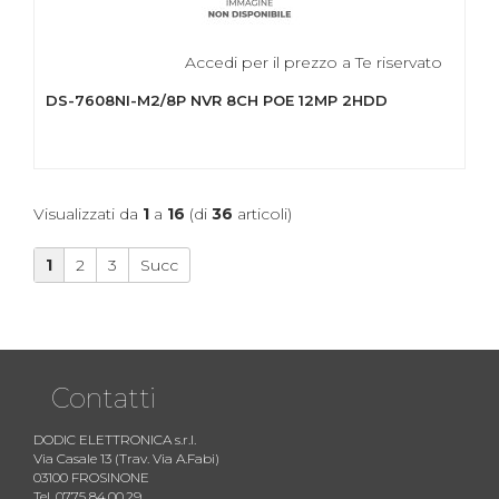
Accedi per il prezzo a Te riservato
DS-7608NI-M2/8P NVR 8CH POE 12MP 2HDD
Visualizzati da
1
a
16
(di
36
articoli)
1
2
3
Succ
Contatti
DODIC ELETTRONICA s.r.l.
Via Casale 13 (Trav. Via A.Fabi)
03100 FROSINONE
Tel. 0775 84.00.29