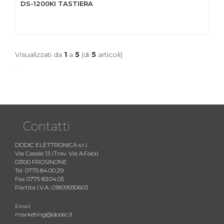
DS-1200KI TASTIERA
Visualizzati da
1
a
5
(di
5
articoli)
Contatti
DODIC ELETTRONICA s.r.l.
Via Casale 13 (Trav. Via A.Fabi)
03100 FROSINONE
Tel. 0775 84.00.29
Fax 0775 83.04.05
Partita I.V.A.: 01809930603
Email:
marketing@dodic.it