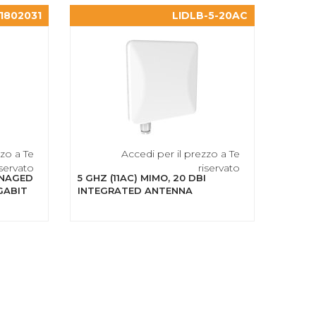
1802031
LIDLB-5-20AC
zzo a Te
Accedi per il prezzo a Te
iservato
riservato
ANAGED
5 GHZ (11AC) MIMO, 20 DBI
GABIT
INTEGRATED ANTENNA