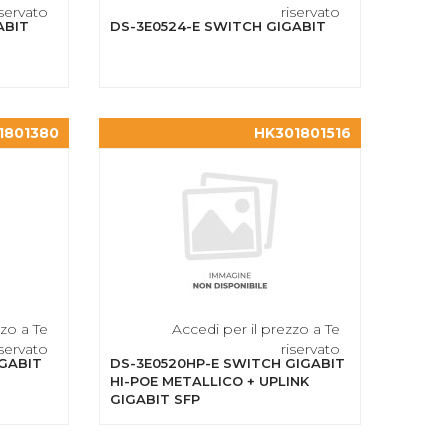
iservato
riservato
ABIT
DS-3E0524-E SWITCH GIGABIT
1801380
HK301801516
zzo a Te
Accedi per il prezzo a Te
iservato
riservato
IGABIT
DS-3E0520HP-E SWITCH GIGABIT
HI-POE METALLICO + UPLINK
GIGABIT SFP