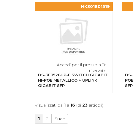
HK301801519
Accedi per il prezzo a Te
riservato
DS-3E0528HP-E SWITCH GIGABIT
DS-
HI-POE METALLICO + UPLINK
POE
GIGABIT SFP
SFP
Visualizzati da
1
a
16
(di
23
articoli)
1
2
Succ