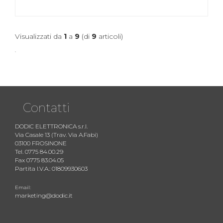
Visualizzati da
1
a
9
(di
9
articoli)
Contatti
DODIC ELETTRONICA s.r.l.
Via Casale 13 (Trav. Via A.Fabi)
03100 FROSINONE
Tel. 0775 84.00.29
Fax 0775 83.04.05
Partita I.V.A.: 01809930603
Email:
marketing@dodic.it