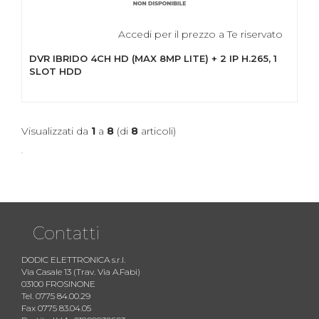
Accedi per il prezzo a Te riservato
DVR IBRIDO 4CH HD (MAX 8MP LITE) + 2 IP H.265, 1
SLOT HDD
Visualizzati da
1
a
8
(di
8
articoli)
Contatti
DODIC ELETTRONICA s.r.l.
Via Casale 13 (Trav. Via A.Fabi)
03100 FROSINONE
Tel. 0775 84.00.29
Fax 0775 83.04.05