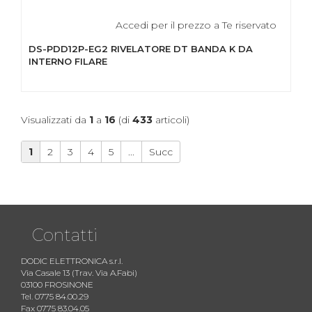
Accedi per il prezzo a Te riservato
DS-PDD12P-EG2 RIVELATORE DT BANDA K DA
INTERNO FILARE
Visualizzati da
1
a
16
(di
433
articoli)
1
2
3
4
5
...
Succ
Contatti
DODIC ELETTRONICA s.r.l.
Via Casale 13 (Trav. Via A.Fabi)
03100 FROSINONE
Tel. 0775 84.00.29
Fax 0775 83.04.05