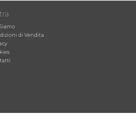
tra
 Siamo
izioni di Vendita
acy
kies
atti