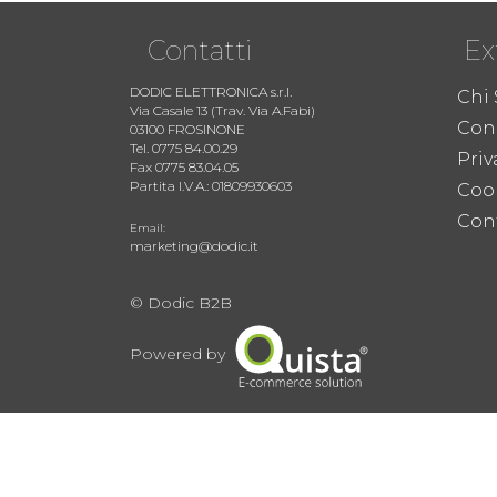
Contatti
Ex
DODIC ELETTRONICA s.r.l.
Chi
Via Casale 13 (Trav. Via A.Fabi)
Cond
03100 FROSINONE
Tel. 0775 84.00.29
Priv
Fax 0775 83.04.05
Partita I.V.A.: 01809930603
Coo
Cont
Email:
marketing@dodic.it
© Dodic B2B
Powered by