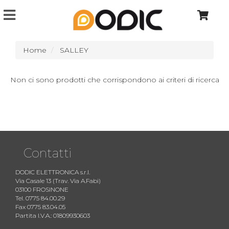
Home
SALLEY
Non ci sono prodotti che corrispondono ai criteri di ricerca
Contatti
DODIC ELETTRONICA s.r.l.
Via Casale 13 (Trav. Via A.Fabi)
03100 FROSINONE
Tel. 0775 84.00.29
Fax 0775 83.04.05
Partita I.V.A.: 01809930603