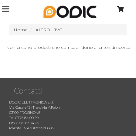
Home
ALTRO - JVC
Non ci sono prodotti che corrispondono ai criteri di ricerca
Contatti
DODIC ELETTRONICA s.r.l.
Via Casale 13 (Trav. Via A.Fabi)
03100 FROSINONE
Tel. 0775 84.00.29
Fax 0775 83.04.05
Partita I.V.A.: 01809930603