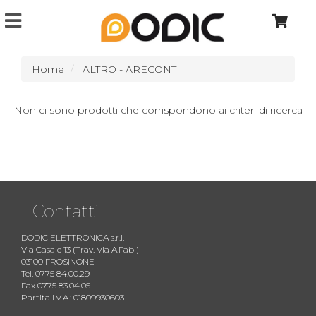
Home
ALTRO - ARECONT
Non ci sono prodotti che corrispondono ai criteri di ricerca
Contatti
DODIC ELETTRONICA s.r.l.
Via Casale 13 (Trav. Via A.Fabi)
03100 FROSINONE
Tel. 0775 84.00.29
Fax 0775 83.04.05
Partita I.V.A.: 01809930603