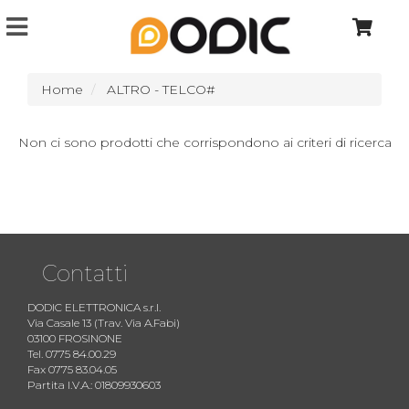
Home
ALTRO - TELCO#
Non ci sono prodotti che corrispondono ai criteri di ricerca
Contatti
DODIC ELETTRONICA s.r.l.
Via Casale 13 (Trav. Via A.Fabi)
03100 FROSINONE
Tel. 0775 84.00.29
Fax 0775 83.04.05
Partita I.V.A.: 01809930603