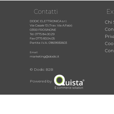
Contatti
Ex
DODIC ELETTRONICA s.r.l.
Chi
Via Casale 13 (Trav. Via A.Fabi)
Cond
03100 FROSINONE
Tel. 0775 84.00.29
Priv
Fax 0775 83.04.05
Partita I.V.A.: 01809930603
Coo
Cont
Email:
marketing@dodic.it
© Dodic B2B
Powered by