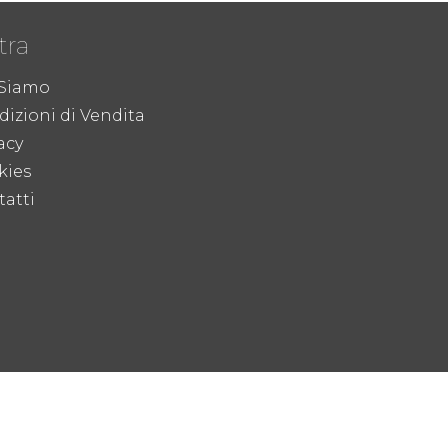
tra
 Siamo
izioni di Vendita
acy
kies
atti