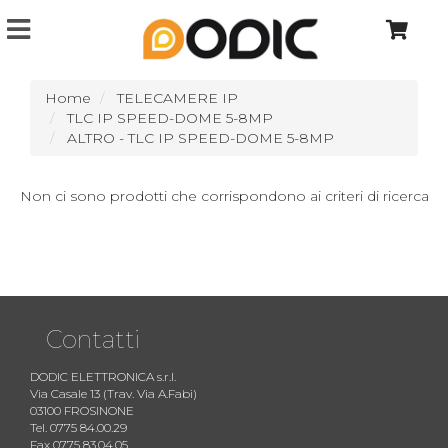
Home
TELECAMERE IP
TLC IP SPEED-DOME 5-8MP
ALTRO - TLC IP SPEED-DOME 5-8MP
Non ci sono prodotti che corrispondono ai criteri di ricerca
Contatti
DODIC ELETTRONICA s.r.l.
Via Casale 13 (Trav. Via A.Fabi)
03100 FROSINONE
Tel. 0775 84.00.29
Fax 0775 83.04.05