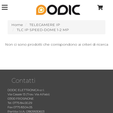
Home
TELECAMERE IP
TLC IP SPEED-DOME 1-2 MP
Non ci sono prodotti che corrispondono ai criteri di ricerca
Contatti
DODIC ELETTRONICA s.r.l.
Via Casale 13 (Trav. Via A.Fabi)
03100 FROSINONE
Tel. 0775 84.00.29
Fax 0775 83.04.05
Partita I.V.A.: 01809930603