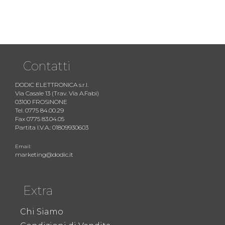
Contatti
DODIC ELETTRONICA s.r.l.
Via Casale 13 (Trav. Via A.Fabi)
03100 FROSINONE
Tel. 0775 84.00.29
Fax 0775 83.04.05
Partita I.V.A.: 01809930603
Email:
marketing@dodic.it
Extra
Chi Siamo