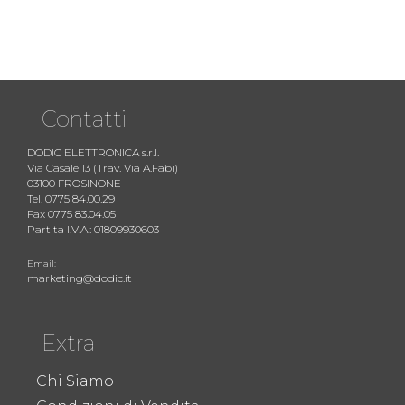
Contatti
DODIC ELETTRONICA s.r.l.
Via Casale 13 (Trav. Via A.Fabi)
03100 FROSINONE
Tel. 0775 84.00.29
Fax 0775 83.04.05
Partita I.V.A.: 01809930603
Email:
marketing@dodic.it
Extra
Chi Siamo