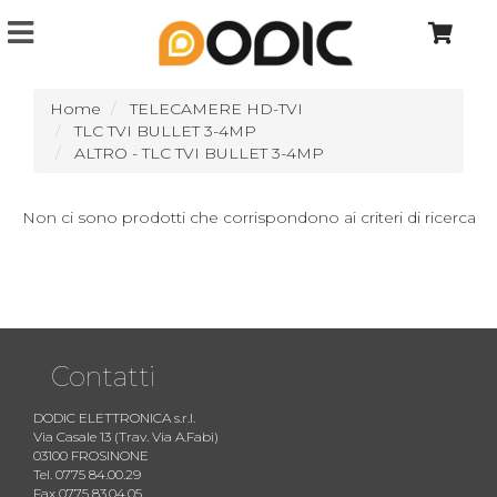
Home
TELECAMERE HD-TVI
TLC TVI BULLET 3-4MP
ALTRO - TLC TVI BULLET 3-4MP
Non ci sono prodotti che corrispondono ai criteri di ricerca
Contatti
DODIC ELETTRONICA s.r.l.
Via Casale 13 (Trav. Via A.Fabi)
03100 FROSINONE
Tel. 0775 84.00.29
Fax 0775 83.04.05