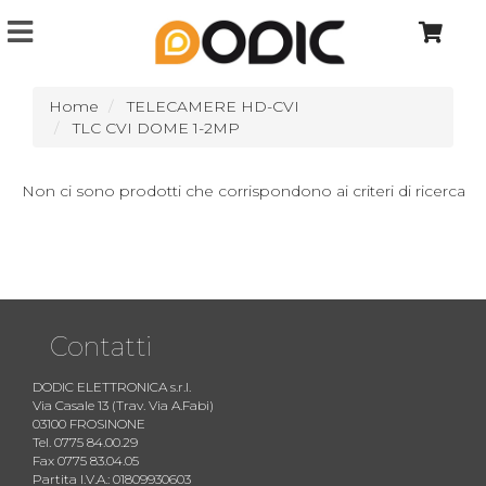
Home
TELECAMERE HD-CVI
TLC CVI DOME 1-2MP
Non ci sono prodotti che corrispondono ai criteri di ricerca
Contatti
DODIC ELETTRONICA s.r.l.
Via Casale 13 (Trav. Via A.Fabi)
03100 FROSINONE
Tel. 0775 84.00.29
Fax 0775 83.04.05
Partita I.V.A.: 01809930603