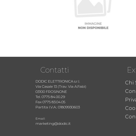
Contatti
Ex
DODIC ELETTRONICA s.r.l.
Chi
Via Casale 13 (Trav. Via A.Fabi)
Cond
03100 FROSINONE
Tel. 0775 84.00.29
Priv
Fax 0775 83.04.05
Partita I.V.A.: 01809930603
Coo
Cont
Email:
marketing@dodic.it