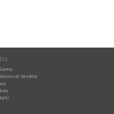
tra
 Siamo
izioni di Vendita
acy
kies
atti