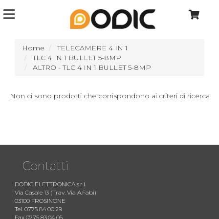
Home
TELECAMERE 4 IN 1
TLC 4 IN 1 BULLET 5-8MP
ALTRO - TLC 4 IN 1 BULLET 5-8MP
Non ci sono prodotti che corrispondono ai criteri di ricerca
Contatti
DODIC ELETTRONICA s.r.l.
Via Casale 13 (Trav. Via A.Fabi)
03100 FROSINONE
Tel. 0775 84.00.29
Fax 0775 83.04.05