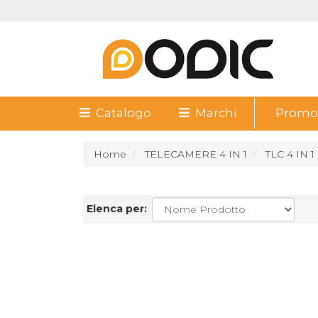
Catalogo
Marchi
Promoz
Home
TELECAMERE 4 IN 1
TLC 4 IN 
Elenca per: