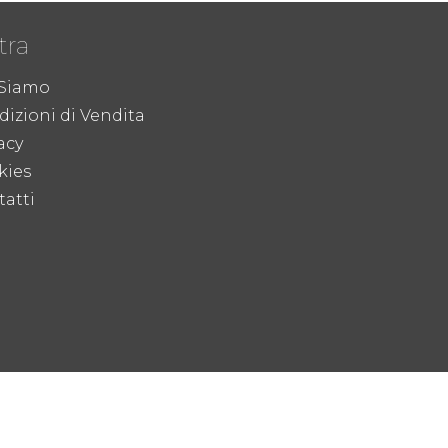
tra
 Siamo
izioni di Vendita
acy
kies
atti