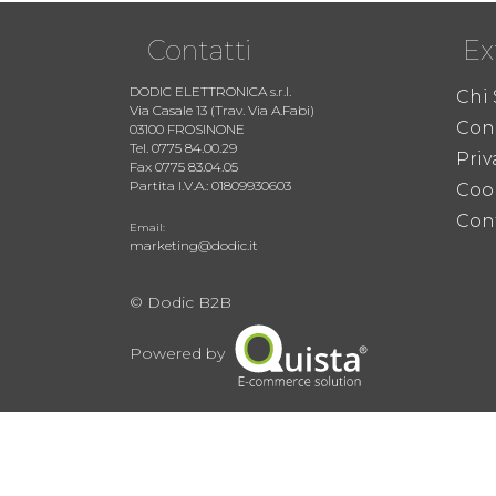
Contatti
Ex
DODIC ELETTRONICA s.r.l.
Chi
Via Casale 13 (Trav. Via A.Fabi)
Cond
03100 FROSINONE
Tel. 0775 84.00.29
Priv
Fax 0775 83.04.05
Partita I.V.A.: 01809930603
Coo
Cont
Email:
marketing@dodic.it
© Dodic B2B
Powered by