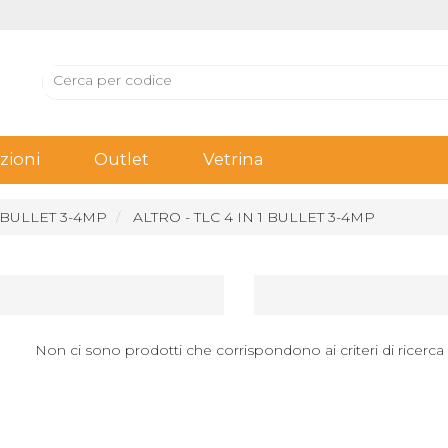
ioni
Outlet
Vetrina
1 BULLET 3-4MP
ALTRO - TLC 4 IN 1 BULLET 3-4MP
Non ci sono prodotti che corrispondono ai criteri di ricerca