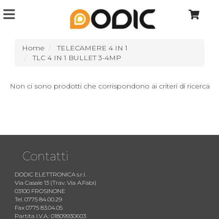
Home
TELECAMERE 4 IN 1
TLC 4 IN 1 BULLET 3-4MP
Non ci sono prodotti che corrispondono ai criteri di ricerca
Contatti
DODIC ELETTRONICA s.r.l.
Via Casale 13 (Trav. Via A.Fabi)
03100 FROSINONE
Tel. 0775 84.00.29
Fax 0775 83.04.05
Partita I.V.A.: 01809930603