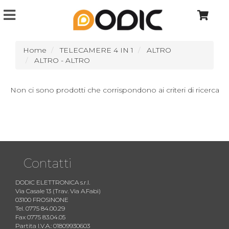
Home
TELECAMERE 4 IN 1
ALTRO
ALTRO - ALTRO
Non ci sono prodotti che corrispondono ai criteri di ricerca
Contatti
DODIC ELETTRONICA s.r.l.
Via Casale 13 (Trav. Via A.Fabi)
03100 FROSINONE
Tel. 0775 84.00.29
Fax 0775 83.04.05
Partita I.V.A.: 01809930603