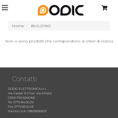
Home
BUILDING
Non ci sono prodotti che corrispondono ai criteri di ricerca
Contatti
DODIC ELETTRONICA s.r.l.
Via Casale 13 (Trav. Via A.Fabi)
03100 FROSINONE
Tel. 0775 84.00.29
Fax 0775 83.04.05
Partita I.V.A.: 01809930603