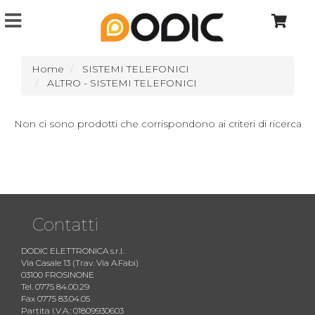
Home
SISTEMI TELEFONICI
ALTRO - SISTEMI TELEFONICI
Non ci sono prodotti che corrispondono ai criteri di ricerca
Contatti
DODIC ELETTRONICA s.r.l.
Via Casale 13 (Trav. Via A.Fabi)
03100 FROSINONE
Tel. 0775 84.00.29
Fax 0775 83.04.05
Partita I.V.A.: 01809930603