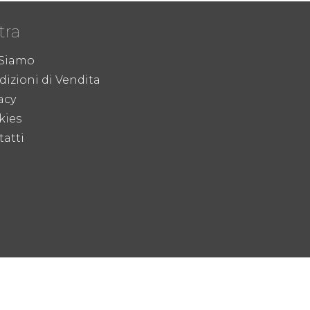
tra
 Siamo
izioni di Vendita
acy
kies
atti