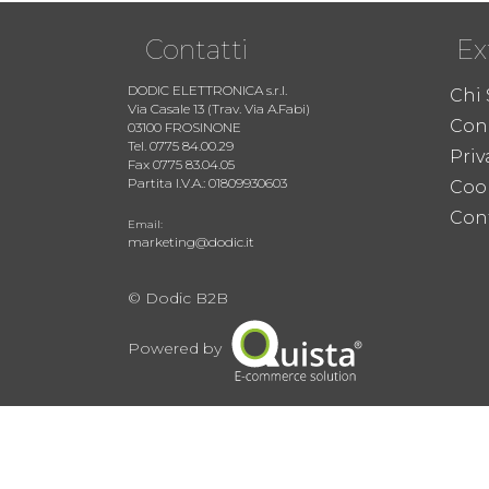
Contatti
Ex
DODIC ELETTRONICA s.r.l.
Chi
Via Casale 13 (Trav. Via A.Fabi)
Cond
03100 FROSINONE
Tel. 0775 84.00.29
Priv
Fax 0775 83.04.05
Partita I.V.A.: 01809930603
Coo
Cont
Email:
marketing@dodic.it
© Dodic B2B
Powered by