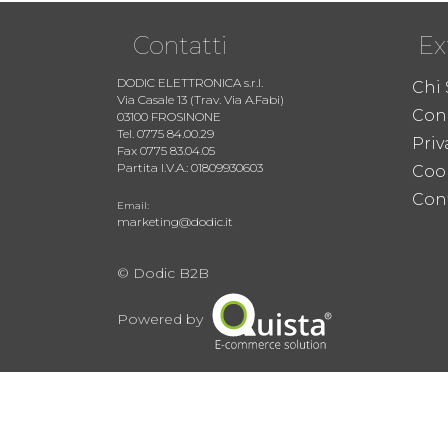
Contatti
Ex
DODIC ELETTRONICA s.r.l.
Chi
Via Casale 13 (Trav. Via A.Fabi)
Cond
03100 FROSINONE
Tel. 0775 84.00.29
Priv
Fax 0775 83.04.05
Partita I.V.A.: 01809930603
Coo
Cont
Email:
marketing@dodic.it
© Dodic B2B
Powered by