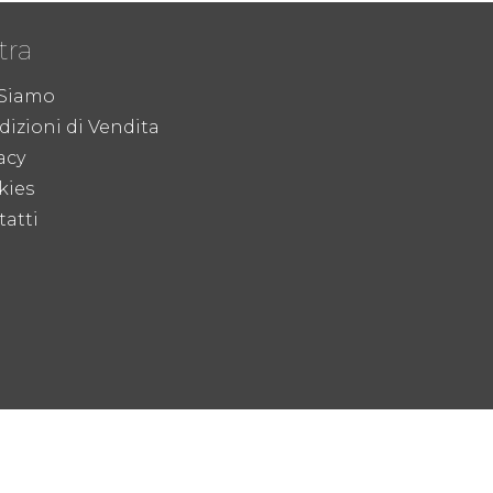
tra
 Siamo
izioni di Vendita
acy
kies
atti