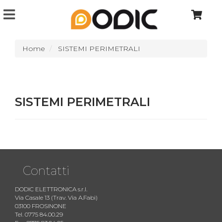
Home
SISTEMI PERIMETRALI
SISTEMI PERIMETRALI
Contatti
DODIC ELETTRONICA s.r.l.
Via Casale 13 (Trav. Via A.Fabi)
03100 FROSINONE
Tel. 0775 84.00.29