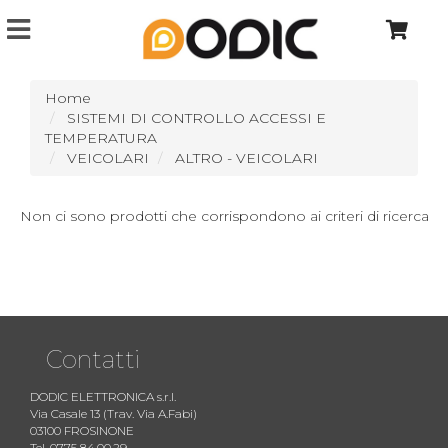
Home
SISTEMI DI CONTROLLO ACCESSI E
TEMPERATURA
VEICOLARI
ALTRO - VEICOLARI
Non ci sono prodotti che corrispondono ai criteri di ricerca
Contatti
DODIC ELETTRONICA s.r.l.
Via Casale 13 (Trav. Via A.Fabi)
03100 FROSINONE
Tel. 0775 84.00.29