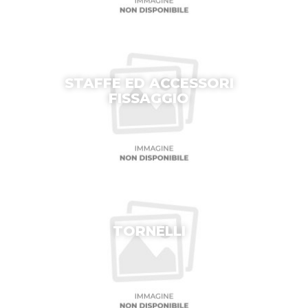
STAFFE ED ACCESSORI
FISSAGGIO
TORNELLI