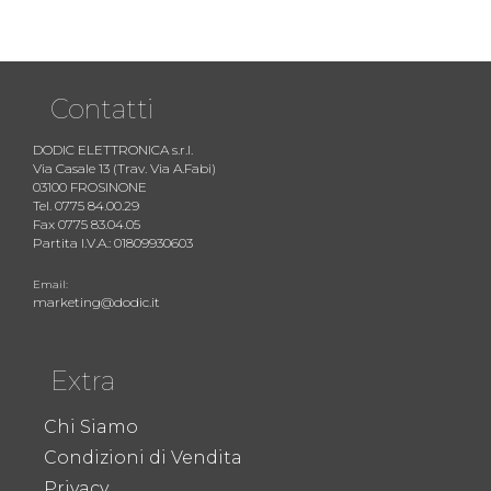
Contatti
DODIC ELETTRONICA s.r.l.
Via Casale 13 (Trav. Via A.Fabi)
03100 FROSINONE
Tel. 0775 84.00.29
Fax 0775 83.04.05
Partita I.V.A.: 01809930603
Email:
marketing@dodic.it
Extra
Chi Siamo
Condizioni di Vendita
Privacy