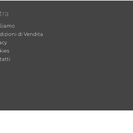
tra
 Siamo
izioni di Vendita
acy
kies
atti