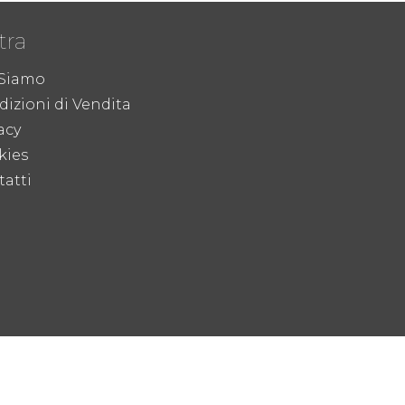
tra
 Siamo
izioni di Vendita
acy
kies
atti