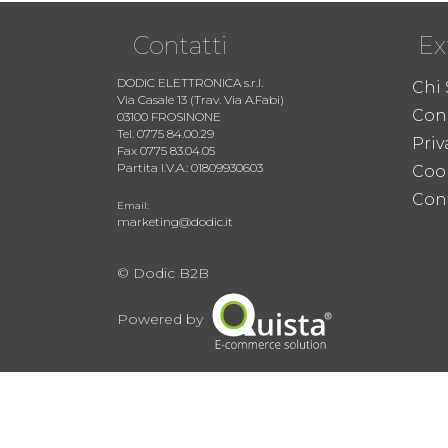
Contatti
Ex
DODIC ELETTRONICA s.r.l.
Chi
Via Casale 13 (Trav. Via A.Fabi)
Cond
03100 FROSINONE
Tel. 0775 84.00.29
Priv
Fax 0775 83.04.05
Partita I.V.A.: 01809930603
Coo
Cont
Email:
marketing@dodic.it
© Dodic B2B
Powered by