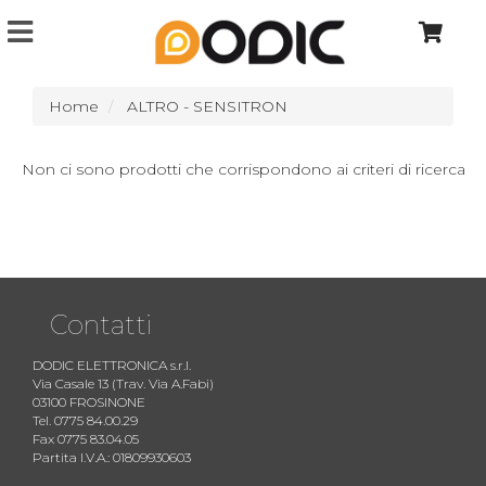
Home
ALTRO - SENSITRON
Non ci sono prodotti che corrispondono ai criteri di ricerca
Contatti
DODIC ELETTRONICA s.r.l.
Via Casale 13 (Trav. Via A.Fabi)
03100 FROSINONE
Tel. 0775 84.00.29
Fax 0775 83.04.05
Partita I.V.A.: 01809930603