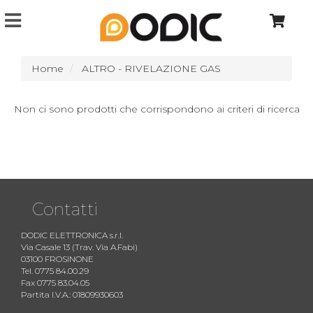
Home
ALTRO - RIVELAZIONE GAS
Non ci sono prodotti che corrispondono ai criteri di ricerca
Contatti
DODIC ELETTRONICA s.r.l.
Via Casale 13 (Trav. Via A.Fabi)
03100 FROSINONE
Tel. 0775 84.00.29
Fax 0775 83.04.05
Partita I.V.A.: 01809930603